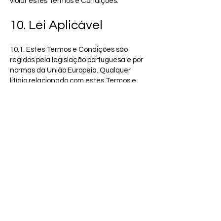
violar estes Termos e Condições.
10. Lei Aplicável
10.1. Estes Termos e Condições são
regidos pela legislação portuguesa e por
normas da União Europeia. Qualquer
litígio relacionado com estes Termos e
Condições será submetido aos tribunais
competentes em Portugal.
11. Contactos
11.1. Se tiver alguma dúvida ou
comentário sobre estes Termos e
Condições, entre em contacto connosco
através dos contactos fornecidos no
nosso site.
Data da última atualização: 8 de