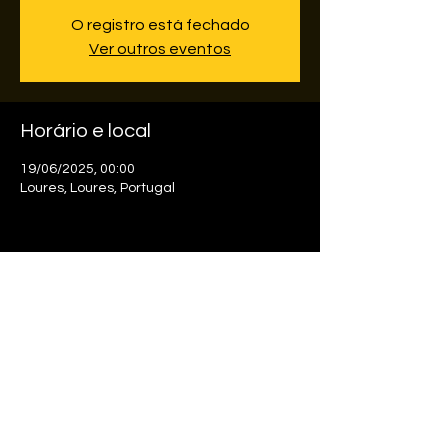
O registro está fechado
Ver outros eventos
Horário e local
19/06/2025, 00:00
Loures, Loures, Portugal
Compartilhe esse evento
© 2024 por Catchawards. Consultoria e