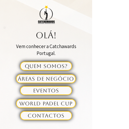
olá!
Vem conhecer a Catchawards
Portugal.
Quem Somos?
Áreas de negócio
Eventos
World Padel Cup
Contactos