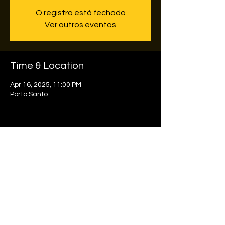
O registro está fechado
Ver outros eventos
Time & Location
Apr 16, 2025, 11:00 PM
Porto Santo
Share this event
© 2024 por Catchawards. Consultoria e